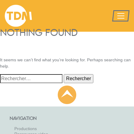
NOTHING FOUND
It seems we can’t find what you’re looking for. Perhaps searching can
help.
Rechercher :
NAVIGATION
Productions
Ressources video