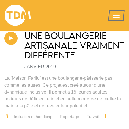
UNE BOULANGERIE
ARTISANALE VRAIMENT
DIFFÉRENTE
JANVIER 2019
La ‘Maison Farilu’ est une boulangerie-pâtisserie pas
comme les autres. Ce projet est créé autour d’une
dynamique inclusive. Il permet à 15 jeunes adultes
porteurs de déficience intellectuelle modérée de mettre la
main à la pâte et de révéler leur potentiel.
Inclusion et handicap
Reportage
Travail