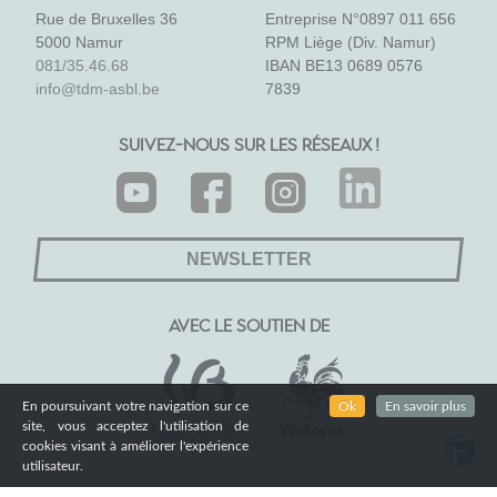
Rue de Bruxelles 36
Entreprise N°0897 011 656
5000 Namur
RPM Liège (Div. Namur)
081/35.46.68
IBAN BE13 0689 0576
info@tdm-asbl.be
7839
SUIVEZ-NOUS SUR LES RÉSEAUX !
NEWSLETTER
AVEC LE SOUTIEN DE
En poursuivant votre navigation sur ce
Ok
En savoir plus
site, vous acceptez l'utilisation de
cookies visant à améliorer l'expérience
utilisateur.