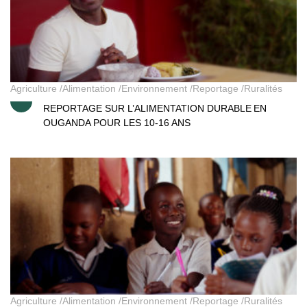
Agriculture
Alimentation
Environnement
Reportage
Ruralités
REPORTAGE SUR L’ALIMENTATION DURABLE EN
OUGANDA POUR LES 10-16 ANS
Kirungi – Sarah en Ouganda
Agriculture
Alimentation
Environnement
Reportage
Ruralités