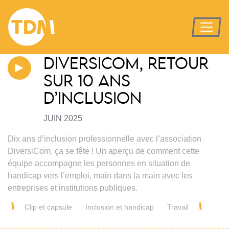
DIVERSICOM, RETOUR
SUR 10 ANS
D’INCLUSION
JUIN 2025
Dix ans d’inclusion professionnelle avec l’association
DiversiCom, ça se fête ! Un aperçu de comment cette
équipe accompagne les personnes en situation de
handicap vers l’emploi, main dans la main avec les
entreprises et institutions publiques.
Clip et capsule
Inclusion et handicap
Travail