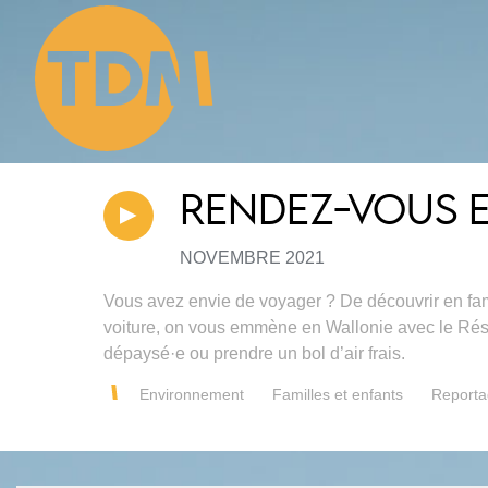
RENDEZ-VOUS 
NOVEMBRE 2021
Vous avez envie de voyager ? De découvrir en famill
voiture, on vous emmène en Wallonie avec le Rése
dépaysé·e ou prendre un bol d’air frais.
Environnement
Familles et enfants
Report