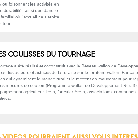
 où foisonnent les activités en
 durabilité ; ainsi que dans le
milial où l’accueil ne s’arrête
autour.
ES COULISSES DU TOURNAGE
ortage a été réalisé et coconstruit avec le Réseau wallon de Dévelop
eau les acteurs et actrices de la ruralité sur le territoire wallon. Par ce
tives qui dynamisent le monde rural et le mettent en mouvement pour 
les mesures de soutien (Programme wallon de Développement Rural) e
agnement agriculteur·ice·s, forestier·ère·s, associations, communes, 
iatives.
 VIDEOS POURRAIENT AUSSI VOUS INTERE