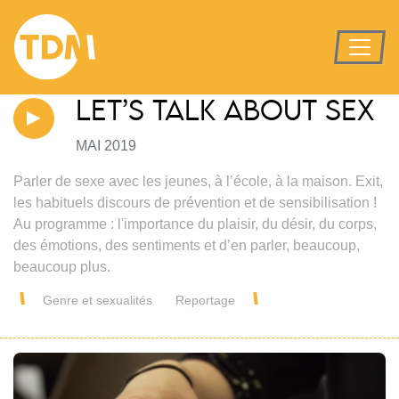
LET’S TALK ABOUT SEX
MAI 2019
Parler de sexe avec les jeunes, à l’école, à la maison. Exit,
les habituels discours de prévention et de sensibilisation !
Au programme : l'importance du plaisir, du désir, du corps,
des émotions, des sentiments et d’en parler, beaucoup,
beaucoup plus.
Genre et sexualités
Reportage