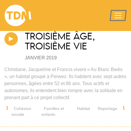
TROISIÈME ÂGE,
TROISIÈME VIE
JANVIER 2019
Christiane, Jacqueline et Francis vivent « Au Blanc Bwès
», un habitat groupé à Perwez. Ils habitent avec sept autres
personnes, âgées entre 52 et 86 ans. Tous actifs et
autonomes, ils entendent bien rompre avec la solitude en
prenant part à ce projet collectif.
Cohésion
Familles et
Habitat
Reportage
sociale
enfants