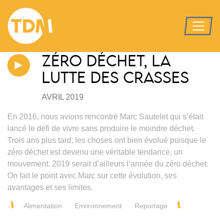
ZÉRO DÉCHET, LA
LUTTE DES CRASSES
AVRIL 2019
En 2016, nous avions rencontré Marc Sautelet qui s’était
lancé le défi de vivre sans produire le moindre déchet.
Trois ans plus tard, les choses ont bien évolué puisque le
zéro déchet est devenu une véritable tendance, un
mouvement. 2019 serait d’ailleurs l’année du zéro déchet.
On fait le point avec Marc sur cette évolution, ses
avantages et ses limites.
Alimentation
Environnement
Reportage